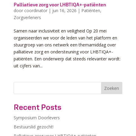
Palliatieve zorg voor LHBTIQA+-patiënten
door
coordinator
|
jun 16, 2026
|
Patiënten
,
Zorgverleners
Samen naar inclusiviteit en veiligheid Op 20 mei
organiseerden we voor de leden van het platform en
stuurgroep van ons netwerk een themamiddag over
palliatieve zorg en ondersteuning voor LHBTIQA+-
patiënten. Een onderwerp dat steeds relevanter wordt:
uit cijfers van...
Z
Zoeken
o
e
Recent Posts
k
e
Symposium Doorlevers
n
Bestuurslid gezocht!
Palliatieve zorg voor LHBTIQA+-patiënten