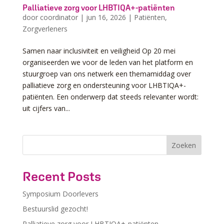
Palliatieve zorg voor LHBTIQA+-patiënten
door
coordinator
|
jun 16, 2026
|
Patiënten
,
Zorgverleners
Samen naar inclusiviteit en veiligheid Op 20 mei
organiseerden we voor de leden van het platform en
stuurgroep van ons netwerk een themamiddag over
palliatieve zorg en ondersteuning voor LHBTIQA+-
patiënten. Een onderwerp dat steeds relevanter wordt:
uit cijfers van...
Z
Zoeken
o
e
Recent Posts
k
e
Symposium Doorlevers
n
Bestuurslid gezocht!
Palliatieve zorg voor LHBTIQA+-patiënten